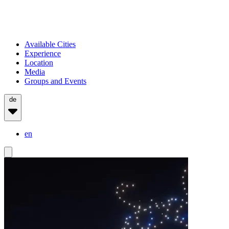
Available Cities
Experience
Location
Media
Groups and Events
de
en