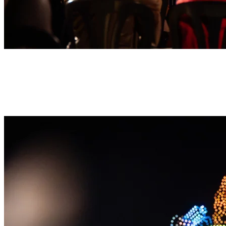
Magie hebt ab
Erlebe die unvergesslichsten und ikonischsten Momente der Harry
Potter™-Filme mit einer spektakulären DroneArt-Show, die von der
zauberwelt inspiriert