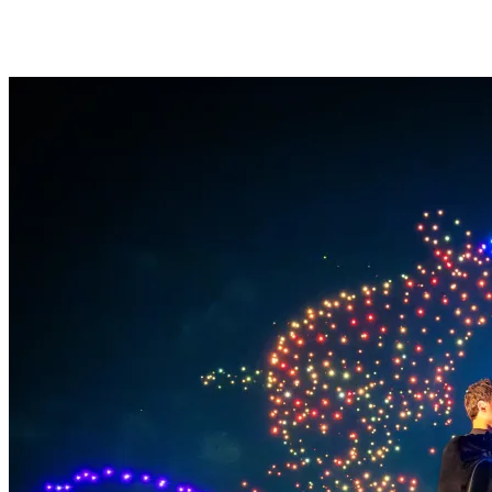
1.200 droni si alzano in volo in perfetta sincronia con le musiche
delle colonne sonore originali di Harry Potter™, creando un
autentico spettacolo multisensoriale all’aperto.