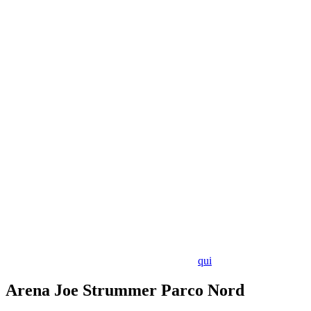
Info:
consulta le FAQ di questa esperienza
qui
Arena Joe Strummer Parco Nord