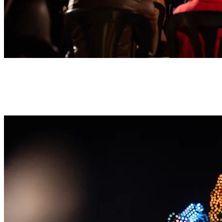
La magia prende il volo
Rivivi i momenti più memorabili e iconici dei film di Harry Potter™
con uno spettacolare DroneArt Show ispirato al mondo magico