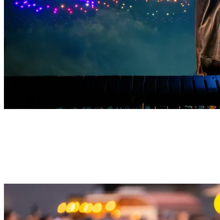
Musica dal vivo
Un violinista al violino elettrico accompagna dal vivo i momenti
chiave della colonna sonora dei film di Harry Potter™, aggiungendo
una dimensione ancora più dinamica allo spettacolo di droni nel
cielo.