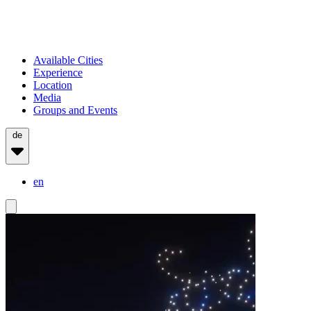
Available Cities
Experience
Location
Media
Groups and Events
de
en