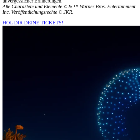
unvergesslicher Erinnerungen.
Alle Charaktere und Elemente © & ™ Warner Bros. Entertainment
Inc. Veröffentlichungsrechte © JKR.
HOL DIR DEINE TICKETS!