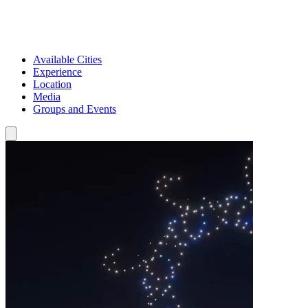
Available Cities
Experience
Location
Media
Groups and Events